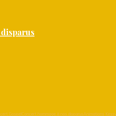
 disparus
cert Gospel
Concert hommage à nos disparus
Animations
Kessy