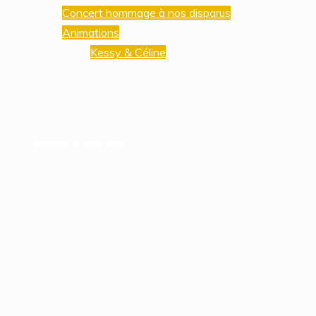
Concert hommage à nos disparus
Animations
Kessy & Céline
Espace choristes
Galerie photo/vidéo