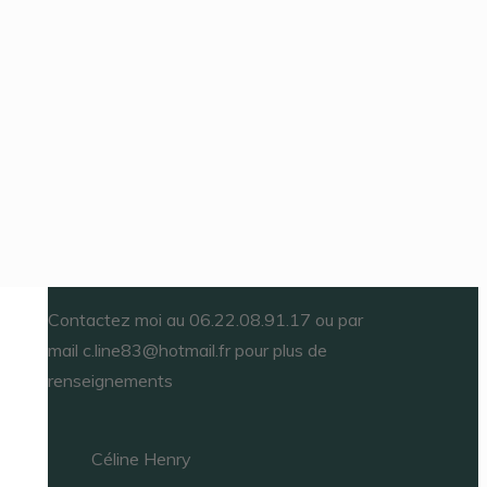
Contactez moi au 06.22.08.91.17 ou par
mail c.line83@hotmail.fr pour plus de
renseignements
Céline Henry