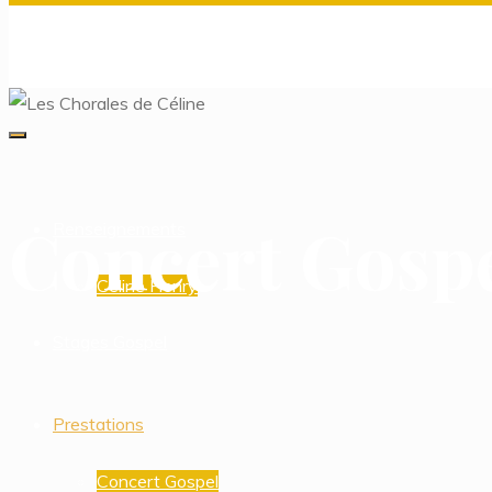
Les Chorales de Céline
Le Choeur des 2 Amants & Sunny Gospel
Concert Gosp
Renseignements
Céline Henry
Stages Gospel
Prestations
Concert Gospel