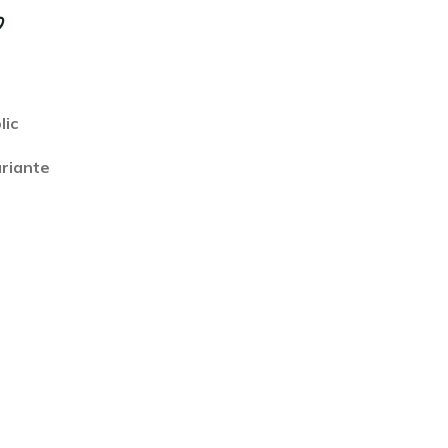
lic
uriante