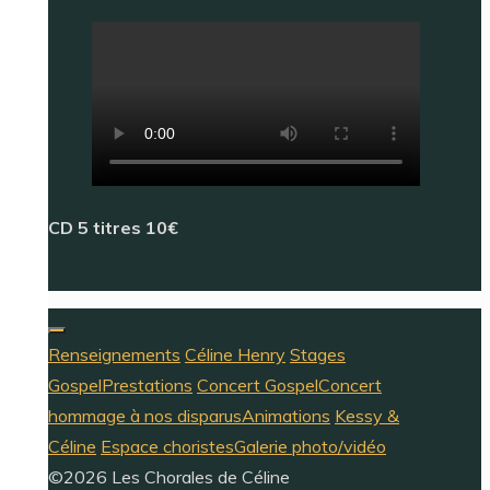
CD 5 titres 10€
Renseignements
Céline Henry
Stages
Gospel
Prestations
Concert Gospel
Concert
hommage à nos disparus
Animations
Kessy &
Céline
Espace choristes
Galerie photo/vidéo
©2026 Les Chorales de Céline